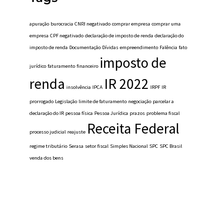
apuração
burocracia
CNPJ negativado
comprar empresa
comprar uma
empresa
CPF negativado
declaração de imposto de renda
declaração do
imposto de renda
Documentação
Dívidas
empreendimento
Falência
fato
imposto de
jurídico
faturamento
financeiro
renda
IR 2022
insolvência
IPCA
IRPF
IR
prorrogado
Legislação
limite de faturamento
negociação
parcelar a
declaração do IR
pessoa física
Pessoa Jurídica
prazos
problema fiscal
Receita Federal
processo judicial
reajuste
regime tributário
Serasa
setor fiscal
Simples Nacional
SPC
SPC Brasil
venda dos bens