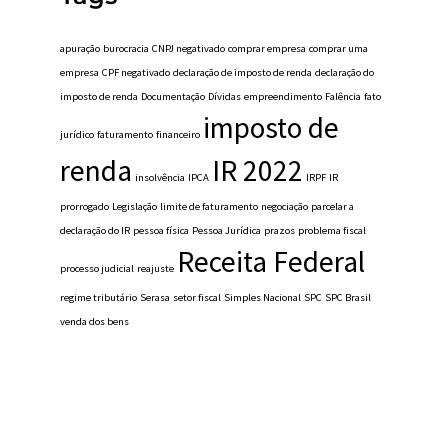
apuração
burocracia
CNPJ negativado
comprar empresa
comprar uma
empresa
CPF negativado
declaração de imposto de renda
declaração do
imposto de renda
Documentação
Dívidas
empreendimento
Falência
fato
imposto de
jurídico
faturamento
financeiro
renda
IR 2022
insolvência
IPCA
IRPF
IR
prorrogado
Legislação
limite de faturamento
negociação
parcelar a
declaração do IR
pessoa física
Pessoa Jurídica
prazos
problema fiscal
Receita Federal
processo judicial
reajuste
regime tributário
Serasa
setor fiscal
Simples Nacional
SPC
SPC Brasil
venda dos bens