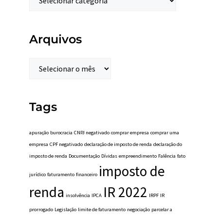
Arquivos
Tags
apuração
burocracia
CNPJ negativado
comprar empresa
comprar uma
empresa
CPF negativado
declaração de imposto de renda
declaração do
imposto de renda
Documentação
Dívidas
empreendimento
Falência
fato
imposto de
jurídico
faturamento
financeiro
renda
IR 2022
insolvência
IPCA
IRPF
IR
prorrogado
Legislação
limite de faturamento
negociação
parcelar a