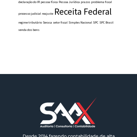
declaração do IR
pessoa física
Pessoa Jurídica
prazos
problema fiscal
Receita Federal
processo judicial
reajuste
regime tributário
Serasa
setor fiscal
Simples Nacional
SPC
SPC Brasil
venda dos bens
Desde 2014 fazendo contabilidade de alta