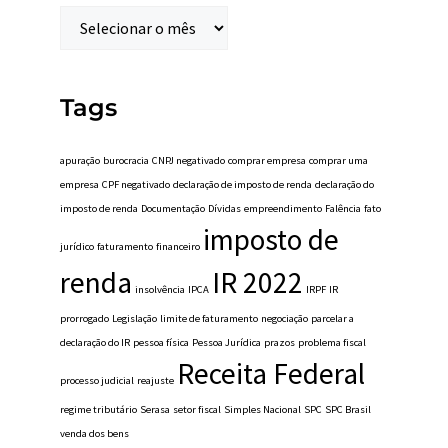
Tags
apuração
burocracia
CNPJ negativado
comprar empresa
comprar uma
empresa
CPF negativado
declaração de imposto de renda
declaração do
imposto de renda
Documentação
Dívidas
empreendimento
Falência
fato
imposto de
jurídico
faturamento
financeiro
renda
IR 2022
insolvência
IPCA
IRPF
IR
prorrogado
Legislação
limite de faturamento
negociação
parcelar a
declaração do IR
pessoa física
Pessoa Jurídica
prazos
problema fiscal
Receita Federal
processo judicial
reajuste
regime tributário
Serasa
setor fiscal
Simples Nacional
SPC
SPC Brasil
venda dos bens