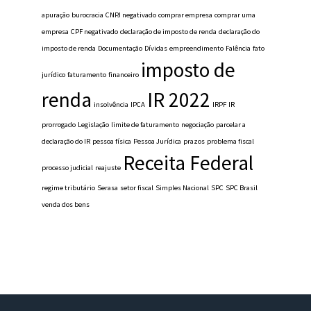
apuração
burocracia
CNPJ negativado
comprar empresa
comprar uma
empresa
CPF negativado
declaração de imposto de renda
declaração do
imposto de renda
Documentação
Dívidas
empreendimento
Falência
fato
imposto de
jurídico
faturamento
financeiro
renda
IR 2022
insolvência
IPCA
IRPF
IR
prorrogado
Legislação
limite de faturamento
negociação
parcelar a
declaração do IR
pessoa física
Pessoa Jurídica
prazos
problema fiscal
Receita Federal
processo judicial
reajuste
regime tributário
Serasa
setor fiscal
Simples Nacional
SPC
SPC Brasil
venda dos bens