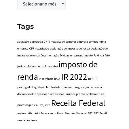
Tags
apuração
burocracia
CNPJ negativado
comprar empresa
comprar uma
empresa
CPF negativado
declaração de imposto de renda
declaração do
imposto de renda
Documentação
Dívidas
empreendimento
Falência
fato
imposto de
jurídico
faturamento
financeiro
renda
IR 2022
insolvência
IPCA
IRPF
IR
prorrogado
Legislação
limite de faturamento
negociação
parcelar a
declaração do IR
pessoa física
Pessoa Jurídica
prazos
problema fiscal
Receita Federal
processo judicial
reajuste
regime tributário
Serasa
setor fiscal
Simples Nacional
SPC
SPC Brasil
venda dos bens